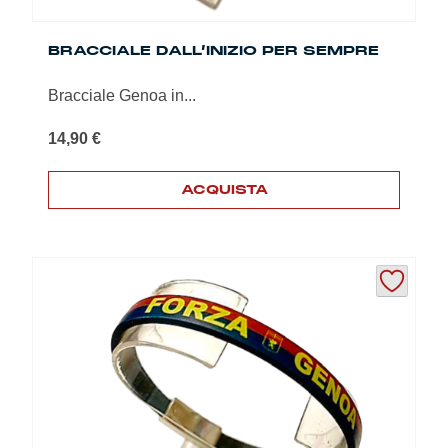
Summer Sale
BRACCIALE DALL’INIZIO PER SEMPRE
Mare
Bracciale Genoa in...
Accessori
14,90
€
Party
ACQUISTA
Outlet
Helan x Genoa
Isolani x Genoa
Gift Card Online Store