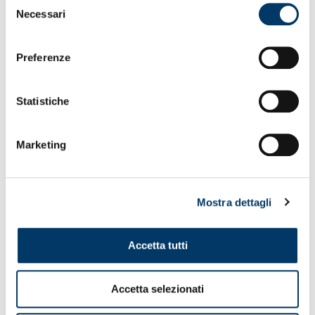
Necessari
del
consenso
Preferenze
Statistiche
Marketing
ORECCHINI ARGENTO GRIFONE
SMALTATO
Orecchini in argento...
Mostra dettagli
44,00
€
Accetta tutti
ACQUISTA
Accetta selezionati