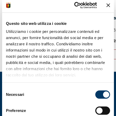
BRACCIALE ACCIAIO E GRIFONI
B
Questo sito web utilizza i cookie
SMALTATI
B
Utilizziamo i cookie per personalizzare contenuti ed
Bracciale Genoa in...
annunci, per fornire funzionalità dei social media e per
4
39,90
€
analizzare il nostro traffico. Condividiamo inoltre
informazioni sul modo in cui utilizzi il nostro sito con i
ACQUISTA
nostri partner che si occupano di analisi dei dati web,
pubblicità e social media, i quali potrebbero combinarle
con altre informazioni che hai fornito loro o che hanno
raccolto dal tuo utilizzo dei loro servizi.
Selezione
Necessari
del
consenso
Preferenze