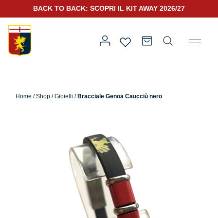
BACK TO BACK: SCOPRI IL KIT AWAY 2026/27
Home
/
Altro
/
Accessori
/
Gioielli
/ Bracciale Genoa Caucciù
nero
Home
/
Shop
/
Gioielli
/
Bracciale Genoa Caucciù nero
Prima squadra
Kit Gara 2026/27
Training
Prima squadra
Rappresentanza
Kit Gara 25/26
Genoa for Special