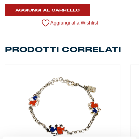
Summer Sale
AGGIUNGI AL CARRELLO
Mare
Aggiungi alla Wishlist
Accessori
PRODOTTI CORRELATI
Party
Outlet
Helan x Genoa
Isolani x Genoa
Gift Card Online Store