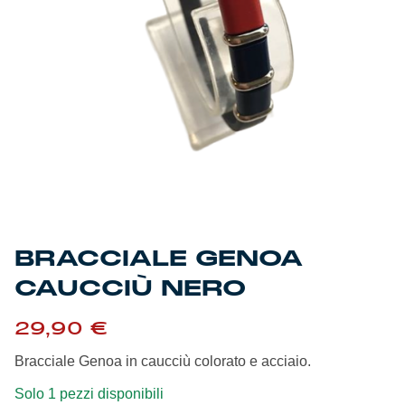
Genoa Academy
Tacchettee Collection
Urban Collection
Throwback Duemila
Sebago x Genoa
Robe di Kappa x Genoa
BRACCIALE GENOA
Red&Blue Voices
CAUCCIÙ NERO
Kids
29,90
€
Bracciale Genoa in caucciù colorato e acciaio.
Solo 1 pezzi disponibili