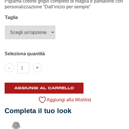
originale
attuale
Pigiama cotone grigio completo di maglia e pantalone con
Summer Sale
era:
è:
personalizzazione “Dall’inizio per sempre”
24,50 €.
4,90 €.
Taglia
Mare
Accessori
Party
Pigiama
Outlet
-
+
Genoa
Baby
Helan x Genoa
quantità
AGGIUNGI AL CARRELLO
Isolani x Genoa
Aggiungi alla Wishlist
Completa il tuo look
Gift Card Online Store