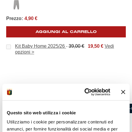
Prezzo:
4,90
€
AGGIUNGI AL CARRELLO
Il
Il
Kit Baby Home 2025/26
-
39,00
€
19,50
€
Vedi
prezzo
prezzo
opzioni >
originale
attuale
era:
è:
39,00 €.
19,50 €.
PRODOTTI CORRELATI
-54%
-
Questo sito web utilizza i cookie
Utilizziamo i cookie per personalizzare contenuti ed
annunci, per fornire funzionalità dei social media e per