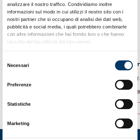
analizzare il nostro traffico. Condividiamo inoltre
informazioni sul modo in cui utilizzi il nostro sito con i
nostri partner che si occupano di analisi dei dati web,
pubblicità e social media, i quali potrebbero combinarle
con altre informazioni che hai fornito loro o che hanno
raccolto dal tuo utilizzo dei loro servizi.
Selezione
CAMICIA ROBE DI KAPPA
T
Necessari
del
consenso
Camicia da uomo...
T-
Preferenze
Il
Il
65,00
€
29,90
€
2
prezzo
prezzo
Statistiche
originale
attuale
ACQUISTA
era:
è:
65,00 €.
29,90 €.
Questo
Q
prodotto
p
Marketing
ha
h
più
p