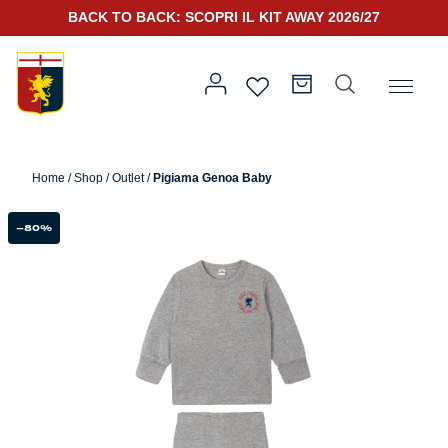
BACK TO BACK: SCOPRI IL KIT AWAY 2026/27
Home
/
Altro
/
Outlet
/ Pigiama Genoa Baby
Home
/
Shop
/
Outlet
/
Pigiama Genoa Baby
Prima squadra
Kit Gara 2026/27
-80%
Training
Prima squadra
Rappresentanza
Kit Gara 25/26
Genoa for Special