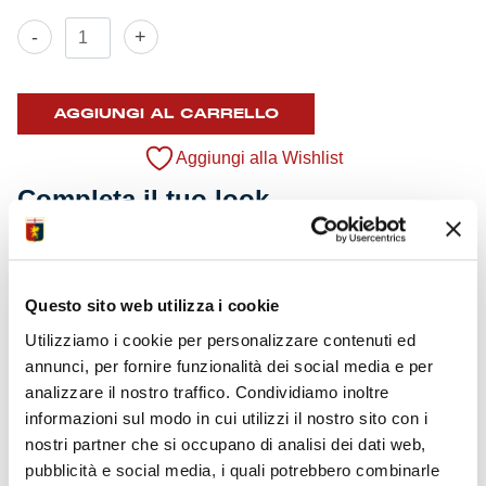
T-
-
+
shirt
Training
Bambino
25/26
AGGIUNGI AL CARRELLO
quantità
Aggiungi alla Wishlist
Completa il tuo look
Questo sito web utilizza i cookie
Prezzo:
29,90
€
Utilizziamo i cookie per personalizzare contenuti ed
annunci, per fornire funzionalità dei social media e per
AGGIUNGI AL CARRELLO
analizzare il nostro traffico. Condividiamo inoltre
informazioni sul modo in cui utilizzi il nostro sito con i
Il
Il
Felpa Training Bambino 25/26
-
69,00
€
44,90
€
nostri partner che si occupano di analisi dei dati web,
prezzo
prezzo
Vedi opzioni >
pubblicità e social media, i quali potrebbero combinarle
originale
attuale