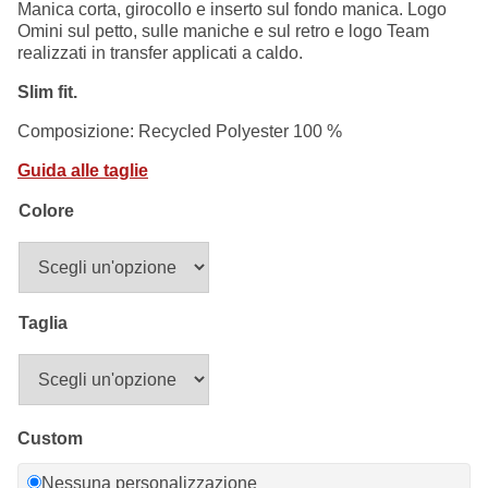
45,00 €.
29,90 €.
Manica corta, girocollo e inserto sul fondo manica. Logo
Summer Sale
Omini sul petto, sulle maniche e sul retro e logo Team
realizzati in transfer applicati a caldo.
Mare
Slim fit.
Accessori
Composizione: Recycled Polyester 100 %
Guida alle taglie
Party
Colore
Outlet
Helan x Genoa
Taglia
Isolani x Genoa
Gift Card Online Store
Custom
Nessuna personalizzazione