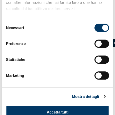
con altre informazioni che hai fornito loro o che hanno
era:
è:
raccolto dal tuo utilizzo dei loro servizi.
69,00 €.
44,90 €
PRODOTTI CORRELATI
Selezione
Necessari
del
consenso
-31%
-
Preferenze
Statistiche
Marketing
Mostra dettagli
Accetta tutti