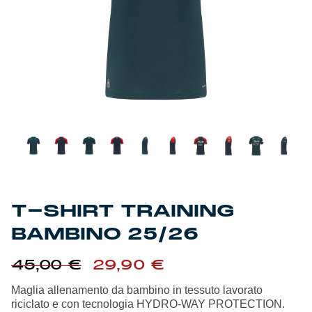
Genoa Academy
Tacchettee Collection
Urban Collection
Throwback Duemila
Sebago x Genoa
Robe di Kappa x Genoa
T-SHIRT TRAINING
Red&Blue Voices
BAMBINO 25/26
Kids
Il
Il
45,00
€
29,90
€
prezzo
prezzo
originale
attuale
Maglia allenamento da bambino in tessuto lavorato
era:
è:
riciclato e con tecnologia HYDRO-WAY PROTECTION.