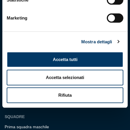
maggio 2025
C.F. 80033270101
P.IVA 00973790108
Marketing
CONTATTI
Mostra dettagli
BIGLIETTERIA
Biglietteria
Accetta tutti
Abbonamenti
Accrediti
Accetta selezionati
Experience
Hospitality
Rifiuta
SQUADRE
Prima squadra maschile