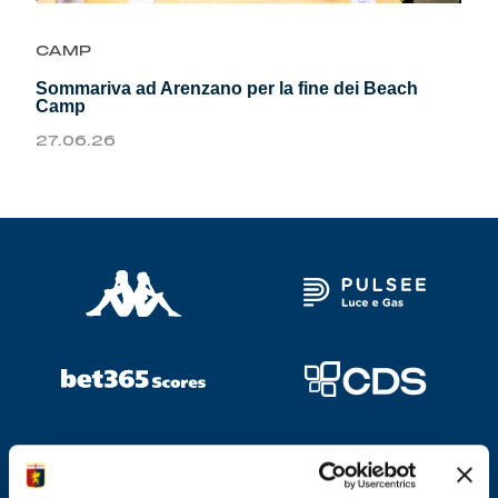
Genoa Academy
Tacchettee Collection
CAMP
Sommariva ad Arenzano per la fine dei Beach
Urban Collection
Camp
27.06.26
Throwback Duemila
Sebago x Genoa
Robe di Kappa x Genoa
Red&Blue Voices
Kids