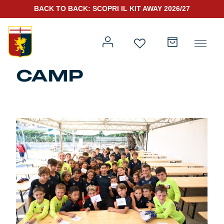
BACK TO BACK: SCOPRI IL KIT AWAY 2026/27
CAMP
Prima squadra
Kit Gara 2026/27
Training
Prima squadra
Rappresentanza
Kit Gara 25/26
Genoa for Special