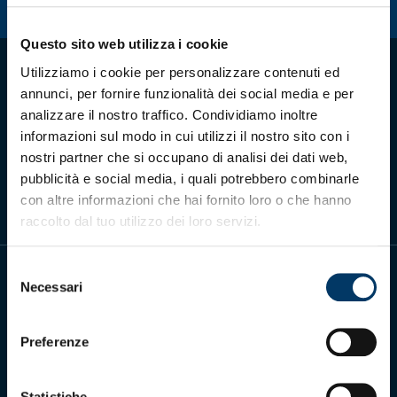
Summer Sale
Questo sito web utilizza i cookie
Mare
Utilizziamo i cookie per personalizzare contenuti ed
annunci, per fornire funzionalità dei social media e per
Accessori
analizzare il nostro traffico. Condividiamo inoltre
informazioni sul modo in cui utilizzi il nostro sito con i
Scarica l'app ufficiale
Party
nostri partner che si occupano di analisi dei dati web,
pubblicità e social media, i quali potrebbero combinarle
con altre informazioni che hai fornito loro o che hanno
Outlet
raccolto dal tuo utilizzo dei loro servizi.
Helan x Genoa
Selezione
Necessari
del
Isolani x Genoa
consenso
Gift Card Online Store
Preferenze
Genoa Cricket and Football Club S.p.A.
Via Ronchi 67, 16155 Genova Pegli
Iscritto al Registro Stampa del Tribunale di Genova n. 3054 in data 7
Statistiche