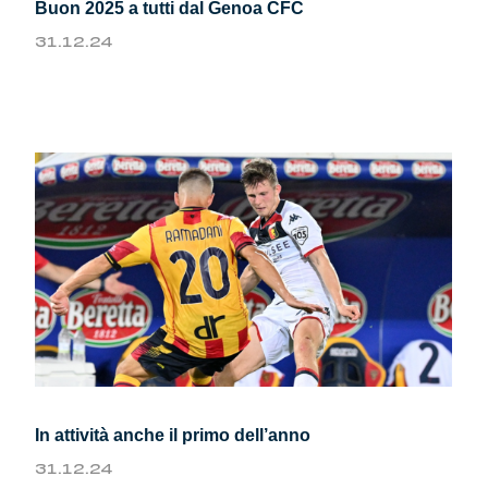
Buon 2025 a tutti dal Genoa CFC
Genoa Academy
31.12.24
Tacchettee Collection
Urban Collection
Throwback Duemila
Sebago x Genoa
Robe di Kappa x Genoa
Red&Blue Voices
Kids
In attività anche il primo dell’anno
31.12.24