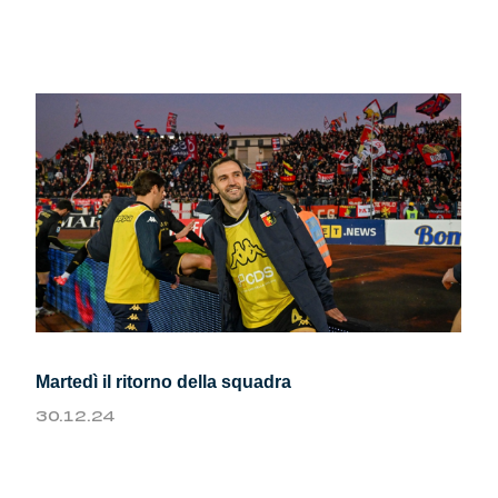
Summer Sale
Mare
Accessori
Party
Outlet
Helan x Genoa
Isolani x Genoa
Martedì il ritorno della squadra
30.12.24
Gift Card Online Store