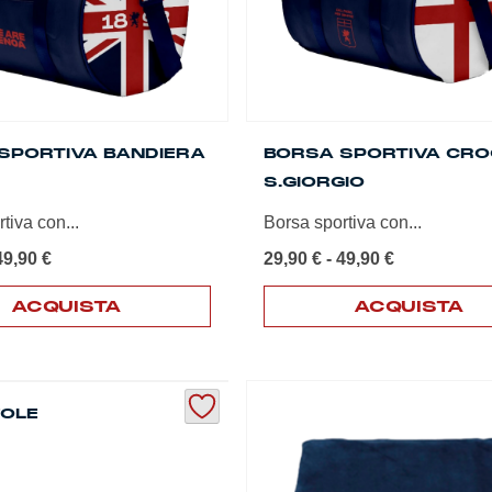
SPORTIVA BANDIERA
BORSA SPORTIVA CRO
S.GIORGIO
tiva con...
Borsa sportiva con...
Fascia
Fascia
49,90
€
29,90
€
-
49,90
€
di
di
prezzo:
prezzo:
ACQUISTA
ACQUISTA
da
da
Questo
29,90 €
29,90 €
prodotto
a
a
ha
49,90 €
49,90 €
più
OLE
varianti.
Le
opzioni
possono