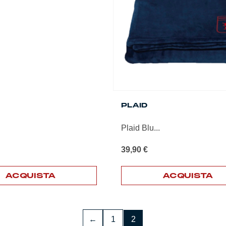
essere
scelte
nella
pagina
del
prodotto
PLAID
Plaid Blu...
39,90
€
ACQUISTA
ACQUISTA
←
1
2