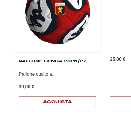
essere
essere
scelte
scelte
nella
nella
...
pagina
pagina
del
del
prodotto
prodotto
25,00
€
PALLONE GENOA 2026/27
Pallone cucito a...
30,00
€
ACQUISTA
Questo
prodotto
ha
più