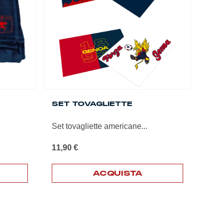
essere
scelte
nella
pagina
del
prodotto
SET TOVAGLIETTE
Set tovagliette americane...
11,90
€
ACQUISTA
Questo
prodotto
ha
più