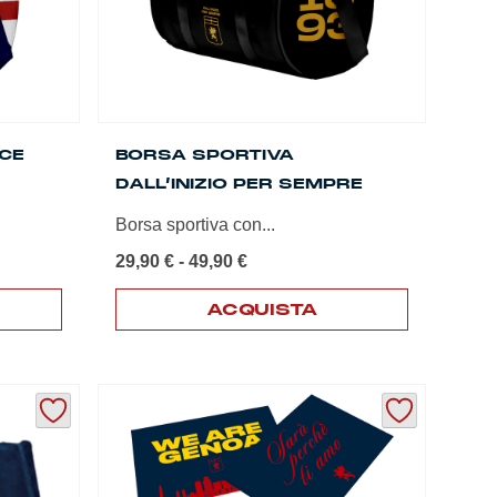
CE
BORSA SPORTIVA
DALL’INIZIO PER SEMPRE
Borsa sportiva con...
Fascia
29,90
€
-
49,90
€
di
prezzo:
ACQUISTA
da
Questo
29,90 €
prodotto
a
ha
49,90 €
più
varianti.
Le
opzioni
possono