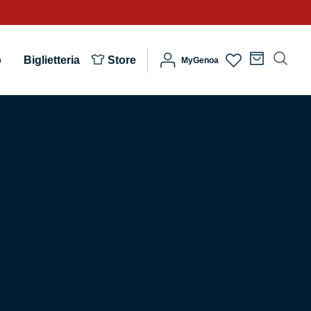
b
Biglietteria
Store
MyGenoa