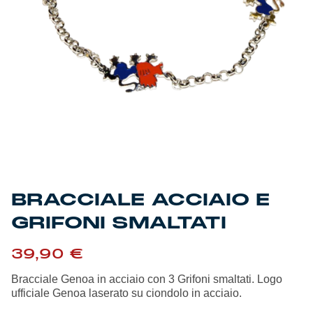
Genoa Academy
Tacchettee Collection
Urban Collection
Throwback Duemila
Sebago x Genoa
Robe di Kappa x Genoa
BRACCIALE ACCIAIO E
Red&Blue Voices
GRIFONI SMALTATI
Kids
39,90
€
Bracciale Genoa in acciaio con 3 Grifoni smaltati. Logo
ufficiale Genoa laserato su ciondolo in acciaio.