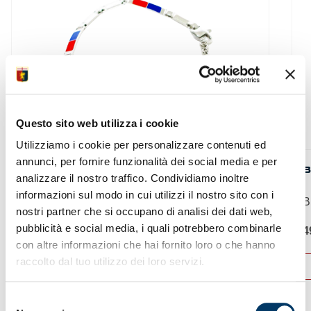
Questo sito web utilizza i cookie
Utilizziamo i cookie per personalizzare contenuti ed
annunci, per fornire funzionalità dei social media e per
BRACCIALE ACCIAIO E SMALTI
B
analizzare il nostro traffico. Condividiamo inoltre
ROSSOBLU
informazioni sul modo in cui utilizzi il nostro sito con i
B
nostri partner che si occupano di analisi dei dati web,
Bracciale Genoa in...
pubblicità e social media, i quali potrebbero combinarle
4
39,90
€
con altre informazioni che hai fornito loro o che hanno
raccolto dal tuo utilizzo dei loro servizi.
ACQUISTA
Selezione