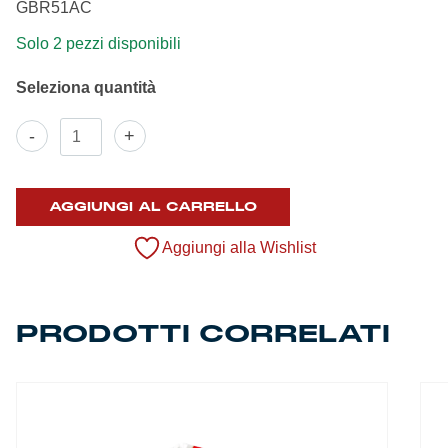
GBR51AC
Summer Sale
Solo 2 pezzi disponibili
Mare
Accessori
Bracciale
-
+
acciaio
e
Party
grifoni
smaltati
AGGIUNGI AL CARRELLO
Outlet
quantità
Aggiungi alla Wishlist
Helan x Genoa
PRODOTTI CORRELATI
Isolani x Genoa
Gift Card Online Store