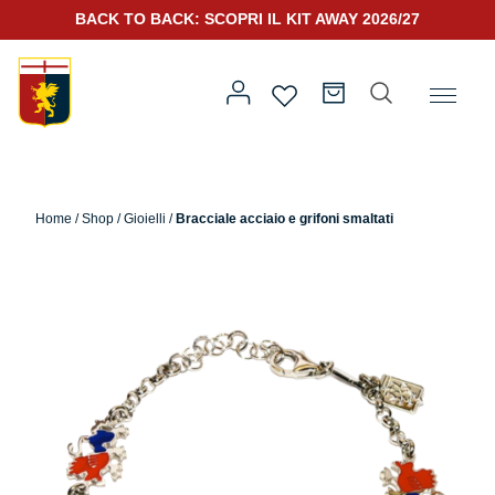
BACK TO BACK: SCOPRI IL KIT AWAY 2026/27
Home
/
Altro
/
Accessori
/
Gioielli
/ Bracciale acciaio e grifoni
smaltati
Home
/
Shop
/
Gioielli
/
Bracciale acciaio e grifoni smaltati
Prima squadra
Kit Gara 2026/27
Training
Prima squadra
Rappresentanza
Kit Gara 25/26
Genoa for Special