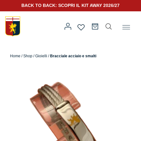
BACK TO BACK: SCOPRI IL KIT AWAY 2026/27
Home
/
Altro
/
Accessori
/
Gioielli
/ Bracciale acciaio e smalti
Home
/
Shop
/
Gioielli
/
Bracciale acciaio e smalti
Prima squadra
Kit Gara 2026/27
Training
Prima squadra
Rappresentanza
Kit Gara 25/26
Genoa for Special