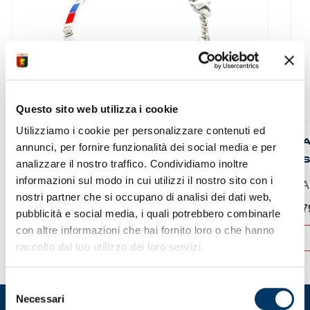
Questo sito web utilizza i cookie
Utilizziamo i cookie per personalizzare contenuti ed
BRACCIALE ACCIAIO E SMALTI
A
annunci, per fornire funzionalità dei social media e per
ROSSOBLU
S
analizzare il nostro traffico. Condividiamo inoltre
informazioni sul modo in cui utilizzi il nostro sito con i
Bracciale Genoa in...
A
nostri partner che si occupano di analisi dei dati web,
39,90
€
7
pubblicità e social media, i quali potrebbero combinarle
con altre informazioni che hai fornito loro o che hanno
ACQUISTA
raccolto dal tuo utilizzo dei loro servizi.
Selezione
Necessari
del