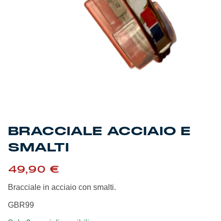
Genoa Academy
Tacchettee Collection
Urban Collection
Throwback Duemila
Sebago x Genoa
Robe di Kappa x Genoa
BRACCIALE ACCIAIO E
SMALTI
Red&Blue Voices
49,90
€
Kids
Bracciale in acciaio con smalti.
GBR99