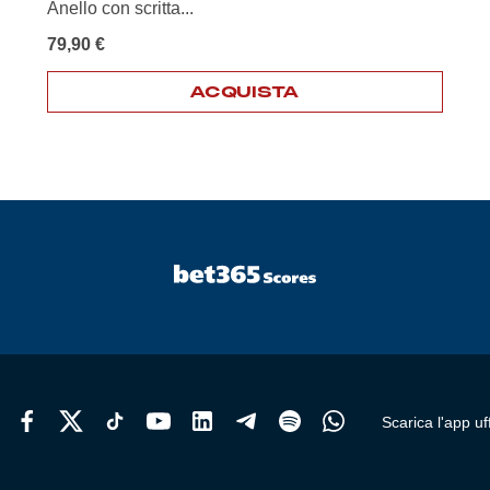
Anello con scritta...
79,90
€
ACQUISTA
Scarica l'app uff