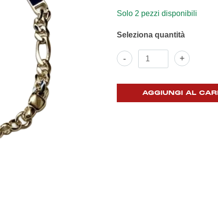
Solo 2 pezzi disponibili
Bracciale
-
+
acciaio
e
smalti
con
AGGIUNGI AL CAR
placca
1893
quantità