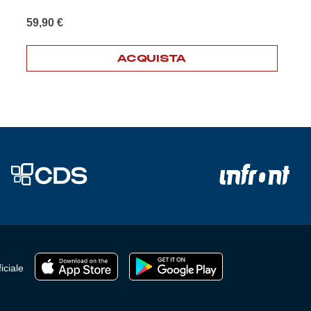
59,90
€
ACQUISTA
iciale