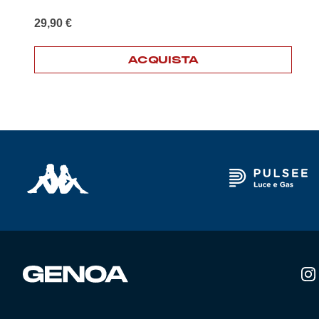
29,90
€
ACQUISTA