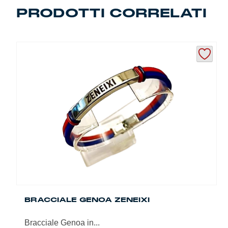
Summer Sale
PRODOTTI CORRELATI
Mare
Accessori
Party
Outlet
Helan x Genoa
Isolani x Genoa
Gift Card Online Store
BRACCIALE GENOA ZENEIXI
Bracciale Genoa in...