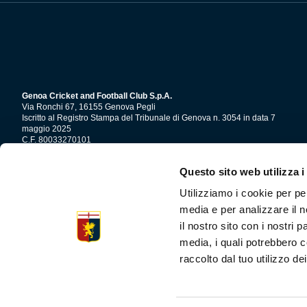
Genoa Cricket and Football Club S.p.A.
Via Ronchi 67, 16155 Genova Pegli
Iscritto al Registro Stampa del Tribunale di Genova n. 3054 in data 7
maggio 2025
C.F. 80033270101
P.IVA 00973790108
Questo sito web utilizza i
CONTATTI
Utilizziamo i cookie per pe
media e per analizzare il n
il nostro sito con i nostri 
media, i quali potrebbero c
raccolto dal tuo utilizzo dei