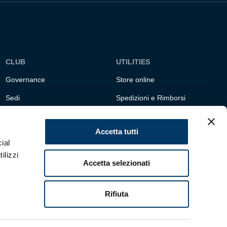
CLUB
UTILITIES
Governance
Store online
Sedi
Spedizioni e Rimborsi
Responsabilità sociale
Fondazione Genoa 1893
ETS
Accetta tutti
ial
ilizzi
Accetta selezionati
Rifiuta