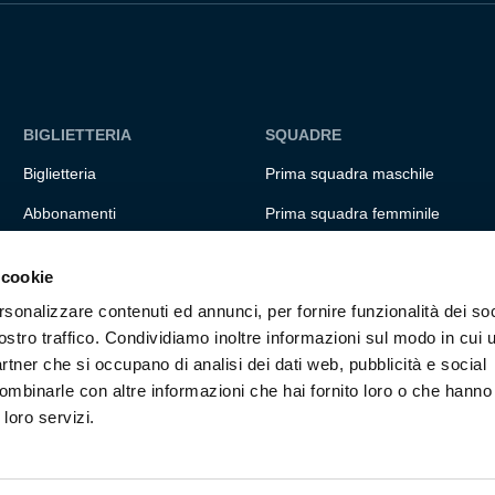
BIGLIETTERIA
SQUADRE
Biglietteria
Prima squadra maschile
Abbonamenti
Prima squadra femminile
Accrediti
Settore giovanile
 cookie
Experience
Genoa for special
rsonalizzare contenuti ed annunci, per fornire funzionalità dei soc
Hospitality
Genoa Academy
ostro traffico. Condividiamo inoltre informazioni sul modo in cui ut
partner che si occupano di analisi dei dati web, pubblicità e social
Summer Camp
ombinarle con altre informazioni che hai fornito loro o che hanno
 loro servizi.