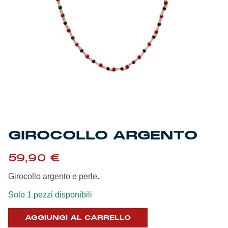
Genoa Academy
Tacchettee Collection
Urban Collection
Throwback Duemila
Sebago x Genoa
Robe di Kappa x Genoa
GIROCOLLO ARGENTO
Red&Blue Voices
59,90
€
Girocollo argento e perle.
Kids
Solo 1 pezzi disponibili
AGGIUNGI AL CARRELLO