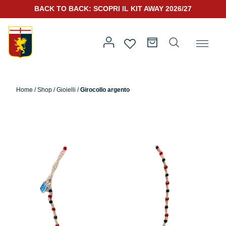
BACK TO BACK: SCOPRI IL KIT AWAY 2026/27
Home
/
Altro
/
Accessori
/
Gioielli
/ Girocollo argento
Home
/
Shop
/
Gioielli
/
Girocollo argento
Prima squadra
Kit Gara 2026/27
Training
Prima squadra
Rappresentanza
Kit Gara 25/26
Genoa for Special