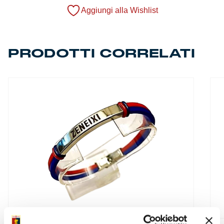
Summer Sale
Aggiungi alla Wishlist
Mare
PRODOTTI CORRELATI
Accessori
Party
Outlet
Helan x Genoa
Isolani x Genoa
Gift Card Online Store