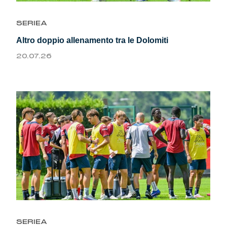
Genoa Academy
Tacchettee Collection
SERIEA
Altro doppio allenamento tra le Dolomiti
Urban Collection
20.07.26
Throwback Duemila
Sebago x Genoa
Robe di Kappa x Genoa
Red&Blue Voices
Kids
SERIEA