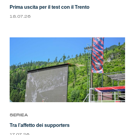
Summer Sale
Prima uscita per il test con il Trento
18.07.26
Mare
Accessori
Party
Outlet
Helan x Genoa
Isolani x Genoa
SERIEA
Gift Card Online Store
Tra l’affetto dei supporters
17.07.26