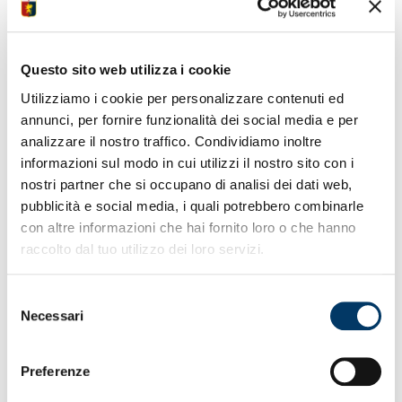
Questo sito web utilizza i cookie
Utilizziamo i cookie per personalizzare contenuti ed
annunci, per fornire funzionalità dei social media e per
analizzare il nostro traffico. Condividiamo inoltre
informazioni sul modo in cui utilizzi il nostro sito con i
nostri partner che si occupano di analisi dei dati web,
SERIEA
pubblicità e social media, i quali potrebbero combinarle
Genoa e Messias, avanti insieme
con altre informazioni che hai fornito loro o che hanno
raccolto dal tuo utilizzo dei loro servizi.
26.06.26
Selezione
Necessari
del
consenso
Preferenze