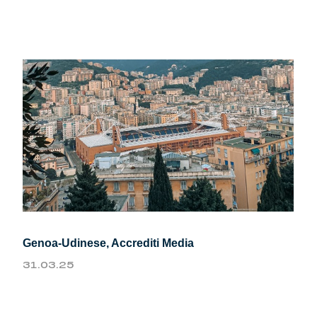
Summer Sale
Mare
Accessori
Party
Outlet
Helan x Genoa
Isolani x Genoa
Genoa-Udinese, Accrediti Media
31.03.25
Gift Card Online Store