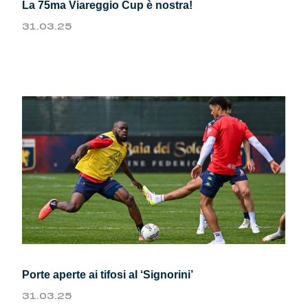
La 75ma Viareggio Cup è nostra!
Genoa Academy
31.03.25
Tacchettee Collection
Urban Collection
Throwback Duemila
Sebago x Genoa
Robe di Kappa x Genoa
Red&Blue Voices
Kids
Porte aperte ai tifosi al ‘Signorini’
31.03.25