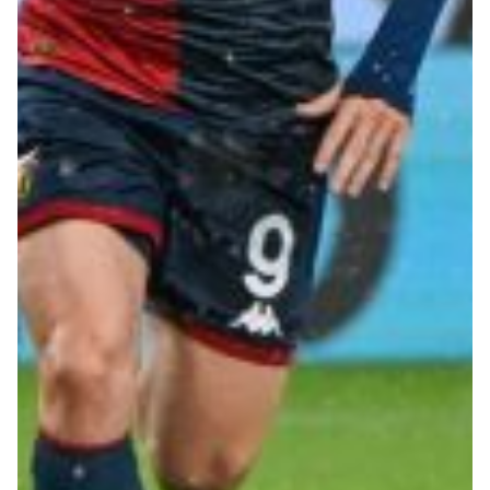
Summer Sale
Mare
Accessori
Party
Outlet
Helan x Genoa
Isolani x Genoa
Gift Card Online Store