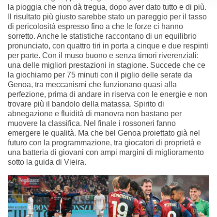
la pioggia che non dà tregua, dopo aver dato tutto e di più.
Il risultato più giusto sarebbe stato un pareggio per il tasso
di pericolosità espresso fino a che le forze ci hanno
sorretto. Anche le statistiche raccontano di un equilibrio
pronunciato, con quattro tiri in porta a cinque e due respinti
per parte. Con il muso buono e senza timori riverenziali:
una delle migliori prestazioni in stagione. Succede che ce
la giochiamo per 75 minuti con il piglio delle serate da
Genoa, tra meccanismi che funzionano quasi alla
perfezione, prima di andare in riserva con le energie e non
trovare più il bandolo della matassa. Spirito di
abnegazione e fluidità di manovra non bastano per
muovere la classifica. Nel finale i rossoneri fanno
emergere le qualità. Ma che bel Genoa proiettato già nel
futuro con la programmazione, tra giocatori di proprietà e
una batteria di giovani con ampi margini di miglioramento
sotto la guida di Vieira.