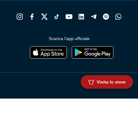
Scarica l'app ufficiale
Visita lo store
Genoa Cricket and Football Club S.p.A.
Via Ronchi 67, 16155 Genova Pegli
Iscritto al Registro Stampa del Tribunale di Genova n. 3054 in data 7
maggio 2025
C.F. 80033270101