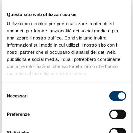
da Pulisic e, a seguire, una girata di Messias con il
portiere autore di un doppio intervento risolutivo.
Questo sito web utilizza i cookie
Prima dell’intervallo paratona di Leali che si oppone a
un’incursione del brevilineo Pulisic. Nella ripresa
Utilizziamo i cookie per personalizzare contenuti ed
sfioriamo la rete con un siluro di Frendrup firmando
annunci, per fornire funzionalità dei social media e per
poi il vantaggio con il subentrato Vitinha su assist di
analizzare il nostro traffico. Condividiamo inoltre
Martin al quinto suggerimento in campionato. Leao e
informazioni sul modo in cui utilizzi il nostro sito con i
un’autorete di Frendrup spezzano il sogno nell’arco di
nostri partner che si occupano di analisi dei dati web,
un minuto. Giro di campo per l’U19F promossa nel
Primavera 1. Thorsby salta per squalifica la trasferta di
pubblicità e social media, i quali potrebbero combinarle
Napoli. 32.080 i possessori di titoli di accesso.
con altre informazioni che hai fornito loro o che hanno
raccolto dal tuo utilizzo dei loro servizi.
Selezione
Necessari
del
consenso
Preferenze
Statistiche