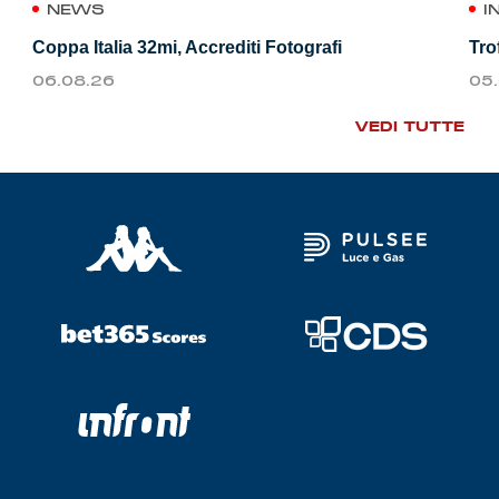
NEWS
I
Coppa Italia 32mi, Accrediti Fotografi
Tro
06.08.26
05
VEDI TUTTE