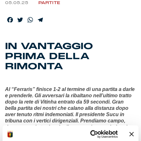
05.05.25
PARTITE
Facebook
Twitter
WhatsApp
Telegram
IN VANTAGGIO
PRIMA DELLA
RIMONTA
Al “Ferraris” finisce 1-2 al termine di una partita a darle
e prenderle. Gli avversari la ribaltano nell’ultimo tratto
dopo la rete di Vitinha entrato da 59 secondi. Gran
bella partita dei nostri che calano alla distanza dopo
aver tenuto ritmi indemoniati. Il presidente Sucu in
tribuna con i vertici dirigenziali. Prendiamo campo,
dopo un avvio tonico degli avversari, creando la prima
palla-gol con un diagonale di Norton-Cuffy respinto da
Maignan. Insistiamo con un tiro-cross di Martin deviato