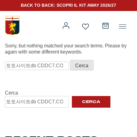
BACK TO BACK: SCOPRI IL KIT AWAY 2026/27
NOTHING FOUND
Sorry, but nothing matched your search terms. Please try
again with some different keywords.
Ricerca
Prima squadra
Kit Gara 2026/27
per:
Training
Cerca
Prima squadra
Rappresentanza
CERCA
Kit Gara 25/26
Genoa for Special