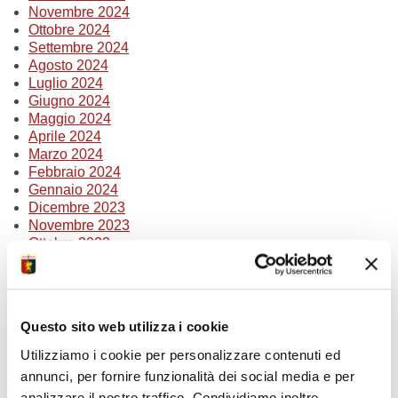
Novembre 2024
Ottobre 2024
Settembre 2024
Agosto 2024
Luglio 2024
Giugno 2024
Maggio 2024
Aprile 2024
Marzo 2024
Febbraio 2024
Gennaio 2024
Dicembre 2023
Novembre 2023
Ottobre 2023
Settembre 2023
Agosto 2023
Luglio 2023
Giugno 2023
Questo sito web utilizza i cookie
Marzo 2023
Febbraio 2023
Utilizziamo i cookie per personalizzare contenuti ed
Gennaio 2023
annunci, per fornire funzionalità dei social media e per
analizzare il nostro traffico. Condividiamo inoltre