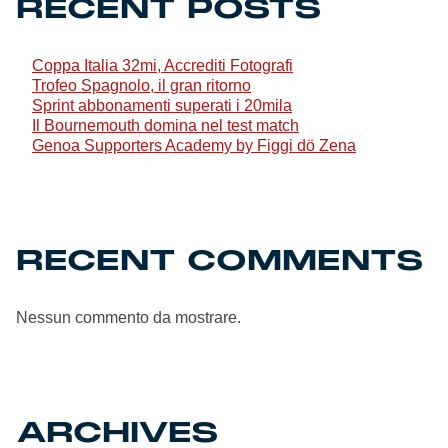
RECENT POSTS
Genoa Academy
Tacchettee Collection
Coppa Italia 32mi, Accrediti Fotografi
Trofeo Spagnolo, il gran ritorno
Urban Collection
Sprint abbonamenti superati i 20mila
Il Bournemouth domina nel test match
Genoa Supporters Academy by Figgi dö Zena
Throwback Duemila
Sebago x Genoa
RECENT COMMENTS
Robe di Kappa x Genoa
Red&Blue Voices
Nessun commento da mostrare.
Kids
ARCHIVES