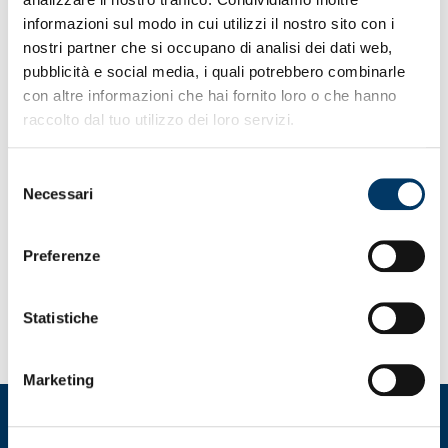
informazioni sul modo in cui utilizzi il nostro sito con i
nostri partner che si occupano di analisi dei dati web,
CATEGORIES
pubblicità e social media, i quali potrebbero combinarle
con altre informazioni che hai fornito loro o che hanno
raccolto dal tuo utilizzo dei loro servizi.
Allenamento
Biglietteria
Selezione
Femminile
Necessari
Giovanile
del
Iniziative ed Eventi
consenso
News
Preferenze
Partite
Partnership
Responsabilità sociale
Stampa
Statistiche
Marketing