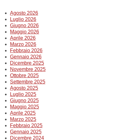
Summer Sale
Agosto 2026
Luglio 2026
Mare
Giugno 2026
Maggio 2026
Accessori
Aprile 2026
Marzo 2026
Febbraio 2026
Party
Gennaio 2026
Dicembre 2025
Novembre 2025
Outlet
Ottobre 2025
Settembre 2025
Helan x Genoa
Agosto 2025
Luglio 2025
Giugno 2025
Isolani x Genoa
Maggio 2025
Aprile 2025
Marzo 2025
Gift Card Online Store
Febbraio 2025
Gennaio 2025
Dicembre 2024