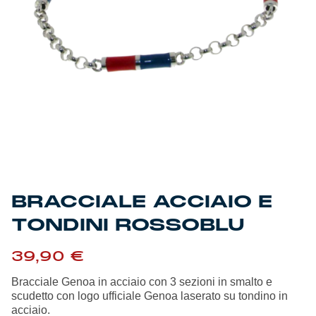
Genoa Academy
Tacchettee Collection
Urban Collection
Throwback Duemila
Sebago x Genoa
Robe di Kappa x Genoa
BRACCIALE ACCIAIO E
Red&Blue Voices
TONDINI ROSSOBLU
Kids
39,90
€
Bracciale Genoa in acciaio con 3 sezioni in smalto e
scudetto con logo ufficiale Genoa laserato su tondino in
acciaio.