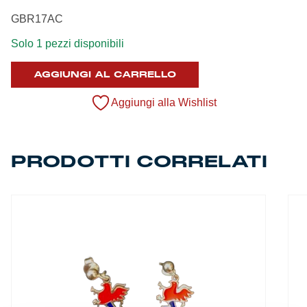
Summer Sale
GBR17AC
Solo 1 pezzi disponibili
Mare
AGGIUNGI AL CARRELLO
Accessori
Aggiungi alla Wishlist
Party
Outlet
PRODOTTI CORRELATI
Helan x Genoa
Isolani x Genoa
Gift Card Online Store