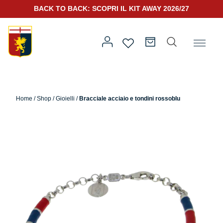
BACK TO BACK: SCOPRI IL KIT AWAY 2026/27
Home
/
Altro
/
Accessori
/
Gioielli
/ Bracciale acciaio e tondini
rossoblu
Home
/
Shop
/
Gioielli
/
Bracciale acciaio e tondini rossoblu
Prima squadra
Kit Gara 2026/27
Training
Prima squadra
Rappresentanza
Kit Gara 25/26
Genoa for Special