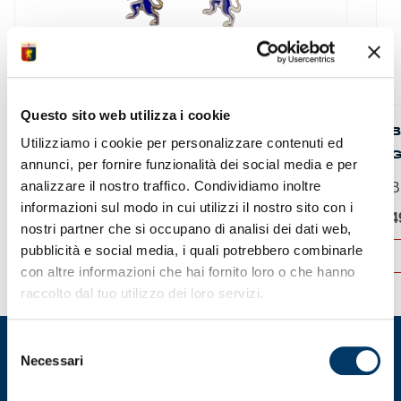
Questo sito web utilizza i cookie
ORECCHINI ARGENTO GRIFONE
B
Utilizziamo i cookie per personalizzare contenuti ed
SMALTATO
G
annunci, per fornire funzionalità dei social media e per
analizzare il nostro traffico. Condividiamo inoltre
Orecchini in argento...
B
informazioni sul modo in cui utilizzi il nostro sito con i
44,00
€
4
nostri partner che si occupano di analisi dei dati web,
pubblicità e social media, i quali potrebbero combinarle
ACQUISTA
con altre informazioni che hai fornito loro o che hanno
raccolto dal tuo utilizzo dei loro servizi.
Selezione
Necessari
del
consenso